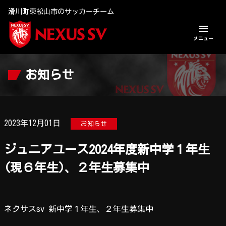
滑川町東松山市のサッカーチーム
menu
メニュー
U-12 ジュニア
お知らせ
U-15 ジュニアユース
スタッフ紹介
2023年12月01日
お知らせ
Q & A
ジュニアユース2024年度新中学１年生
(現６年生)、２年生募集中
お知らせ
お問い合わせ
ネクサスsv 新中学１年生、２年生募集中