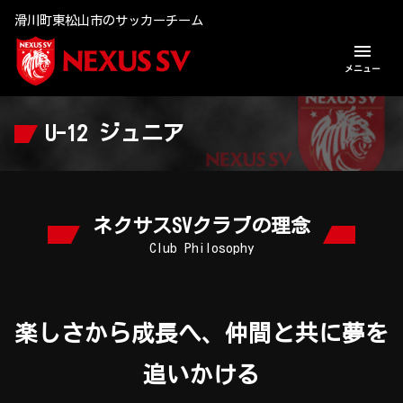
滑川町東松山市のサッカーチーム
menu
メニュー
U-12 ジュニア
U-12 ジュニア
U-15 ジュニアユース
スタッフ紹介
ネクサスSVクラブの理念
Club Philosophy
Q & A
お知らせ
楽しさから成長へ、仲間と共に夢を
お問い合わせ
追いかける