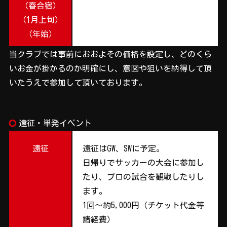
（春合宿）
（1月上旬）
（年始）
当クラブでは事前におおよその価格を設定し、どのくら
いお金が掛かるのか明確にし、意図や狙いを納得して頂
いたうえで参加して頂いております。
trip_origin
遠征・単発イベント
遠征
遠征はGW、SWに予定。
日帰りでサッカーの大会に参加し
たり、プロの試合を観戦したりし
ます。
1回～約5,000円（チケット代金等
諸経費）