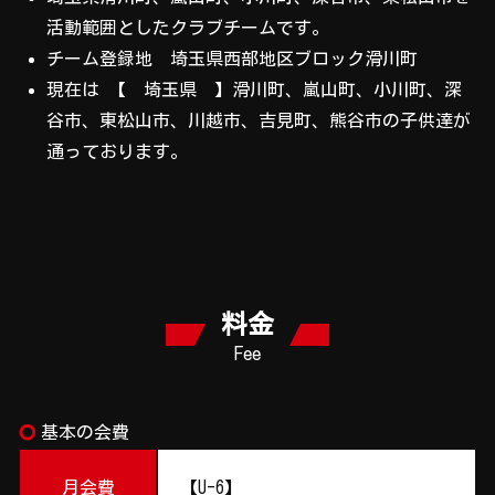
活動範囲としたクラブチームです。
チーム登録地 埼玉県西部地区ブロック滑川町
現在は 【 埼玉県 】滑川町、嵐山町、小川町、深
谷市、東松山市、川越市、吉見町、熊谷市の子供達が
通っております。
料金
Fee
trip_origin
基本の会費
月会費
【U-6】