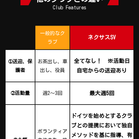
Club Features
一般的なク
ネクサスSV
ラブ
全てなし！ ※活動日
➀送迎、保
お茶出し、車
護者
出し、役員
自宅からの送迎あり
➁活動量
週2～3回
最大週5回
ドイツを始めとするクラ
ブとの提携において独自
ボランティア
メソッドを基に指導、有